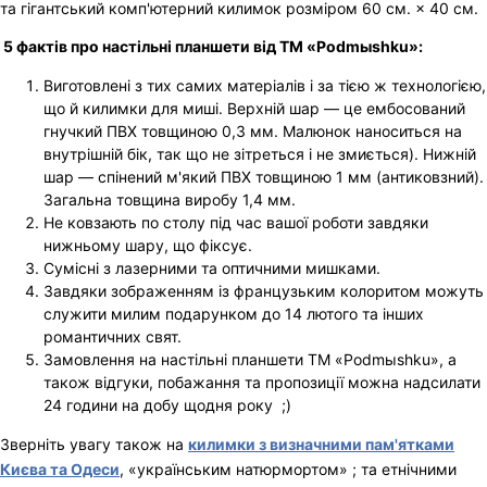
та гігантський комп'ютерний килимок розміром 60 см. × 40 см.
5 фактів про настільні планшети від ТМ «Podmыshku»:
Виготовлені з тих самих матеріалів і за тією ж технологією,
що й килимки для миші. Верхній шар — це ембосований
гнучкий ПВХ товщиною 0,3 мм. Малюнок наноситься на
внутрішній бік, так що не зітреться і не змиється). Нижній
шар — спінений м'який ПВХ товщиною 1 мм (антиковзний).
Загальна товщина виробу 1,4 мм.
Не ковзають по столу під час вашої роботи завдяки
нижньому шару, що фіксує.
Сумісні з лазерними та оптичними мишками.
Завдяки зображенням із французьким колоритом можуть
служити милим подарунком до 14 лютого та інших
романтичних свят.
Замовлення на настільні планшети ТМ «Podmыshku», а
також відгуки, побажання та пропозиції можна надсилати
24 години на добу щодня року ;)
Зверніть увагу також на
килимки з визначними пам'ятками
Києва та Одеси
, «українським натюрмортом» ; та етнічними