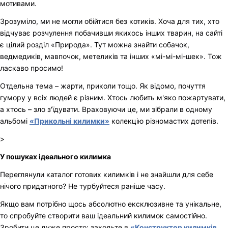
мотивами.
Зрозуміло, ми не могли обійтися без котиків. Хоча для тих, хто
відчуває розчулення побачивши якихось інших тварин, на сайті
є цілий розділ «Природа». Тут можна знайти собачок,
ведмедиків, мавпочок, метеликів та інших «мі-мі-мі-шек». Тож
ласкаво просимо!
Отдельна тема – жарти, приколи тощо. Як відомо, почуття
гумору у всіх людей є різним. Хтось любить м'яко пожартувати,
а хтось – зло з'їдувати. Враховуючи це, ми зібрали в одному
альбомі
«Прикольні килимки»
колекцію різномастих дотепів.
>
У пошуках ідеального килимка
Переглянули каталог готових килимків і не знайшли для себе
нічого придатного? Не турбуйтеся раніше часу.
Якщо вам потрібно щось абсолютно ексклюзивне та унікальне,
то спробуйте створити ваш ідеальний килимок самостійно.
Зробити це дуже просто: заходьте в
«Конструктор килимків