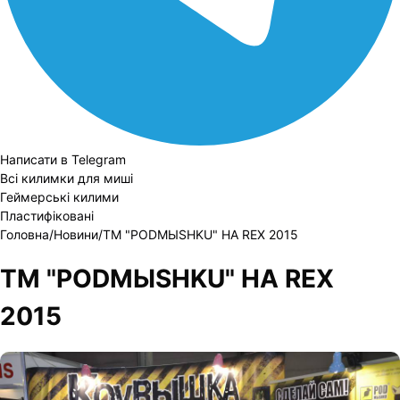
Написати в Telegram
Всі килимки для миші
Геймерські килими
Пластифіковані
Головна
/
Новини
/
ТМ "PODMЫSHKU" НА REX 2015
ТМ "PODMЫSHKU" НА REX
2015